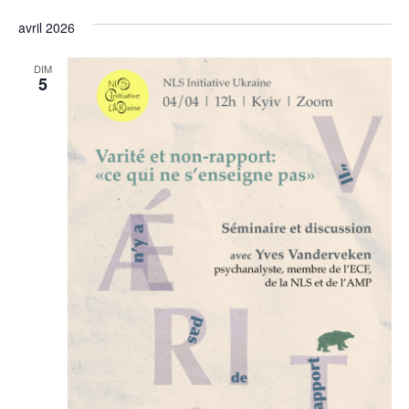
Sélectionnez
de
et
une
avril 2026
vu
date.
navi
Év
DIM
5
de
vues
Évèn