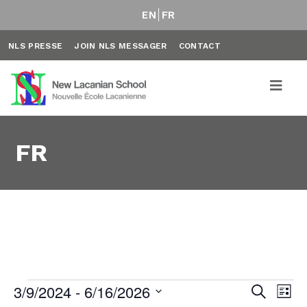
EN
FR
NLS PRESSE
JOIN NLS MESSAGER
CONTACT
FR
Évènements
3/9/2024
 - 
6/16/2026
Rech
Na
Recherche
Liste