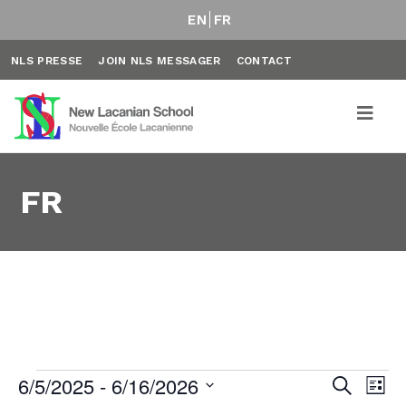
EN
FR
NLS PRESSE
JOIN NLS MESSAGER
CONTACT
FR
Évènements
6/5/2025
 - 
6/16/2026
Rech
Na
Recherche
Liste