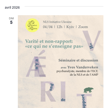
Sélectionnez
de
et
une
avril 2026
vu
date.
navi
Év
DIM
5
de
vues
Évèn