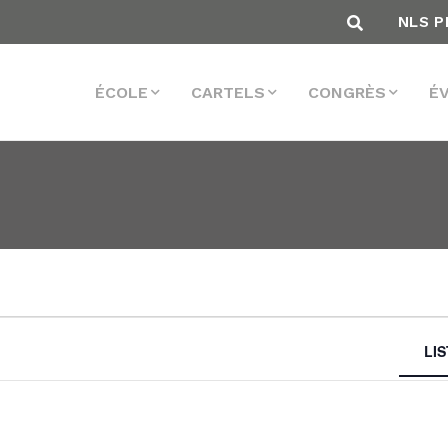
NLS P
ÉCOLE
CARTELS
CONGRÈS
É
LI