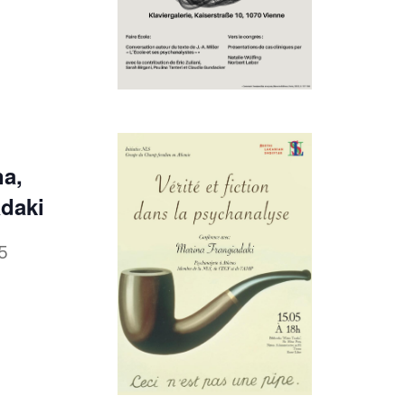
na,
adaki
5