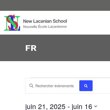
FR
Évènements
Recherche
Saisir
mot-
et
clé.
navigation
Rechercher
juin 21, 2025
 - 
juin 16
Aujourd’hui
Évènements