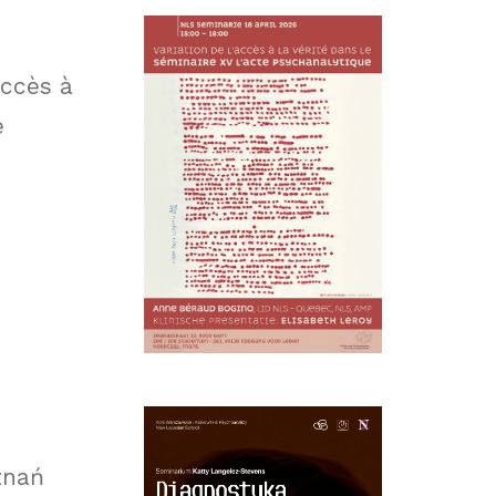
accès à
e
znań