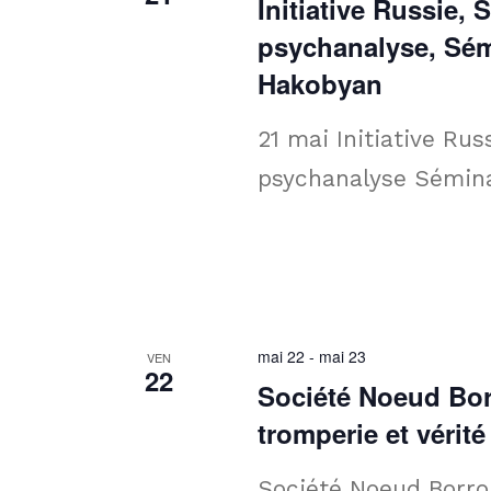
Initiative Russie,
psychanalyse, Sémi
Hakobyan
21 mai Initiative Ru
psychanalyse Sémina
mai 22
-
mai 23
VEN
22
Société Noeud Bor
tromperie et véri
Société Noeud Borro