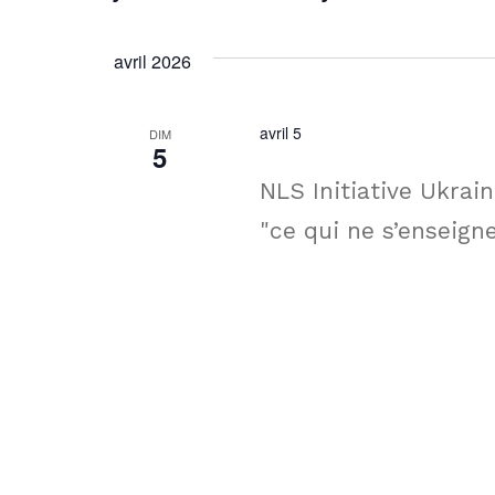
de
par
Sélectionnez
mot-
une
vues
avril 2026
clé.
date.
Évènements
avril 5
DIM
5
NLS Initiative Ukrain
"ce qui ne s’enseign