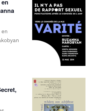
 en
zanna
 en
Hakobyan
ecret,
es