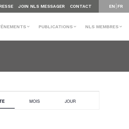
RESSE
JOIN NLS MESSAGER
CONTACT
EN
FR
VÉNEMENTS
PUBLICATIONS
NLS MEMBRES
Navigation
STE
MOIS
JOUR
de
vues
Évènement