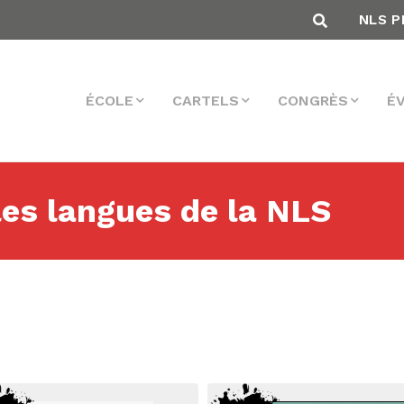
NLS P
ÉCOLE
CARTELS
CONGRÈS
É
les langues de la NLS