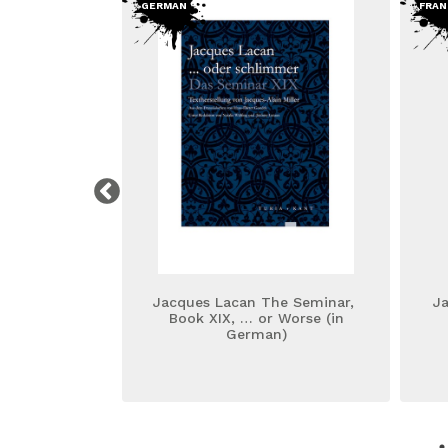
GERMAN
FRAN
, de Lacan,
Jacques Lacan The Seminar,
Ja
ais
Book XIX, … or Worse (in
German)