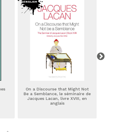
ENGLISH
ΕΛΛΗΝΙΚΆ
ues
On a Discourse that Might Not
Le Séminaire
Be a Semblance, le séminaire de
–
Jacques Lacan, livre XVIII, en
anglais