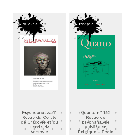
POLONAIS
FRANÇAIS
Psychoanaliza 11
Quarto n° 142
Revue du Cercle
Revue de
de Cracovie et du
psychanalyse
Cercle de
publiée en
Varsovie
Belgique – École