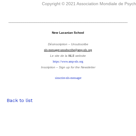
Copyright © 2021 Association Mondiale de Psyc
________________________________________________________
New Lacanian School
Désinscription – Unsubscribe
nls-messager-unsubscribe@amp-nls.org
Le site de la
NLS
website
https://www.amp-nls.org
Inscription – Sign up
for the Newsletter
sinscrire-nls-messager
Back to list