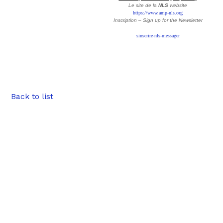
Le site de la
NLS
website
https://www.amp-nls.org
Inscription – Sign up
for the Newsletter
sinscrire-nls-messager
Back to list