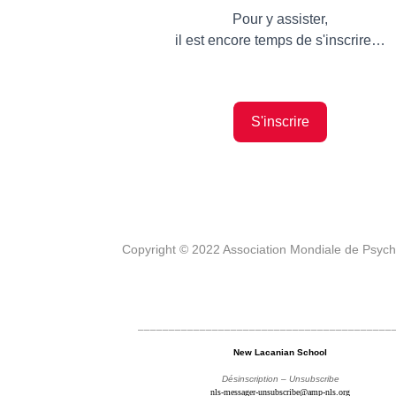
Pour y assister,
il est encore temps de s'inscrire…
S'inscrire
Copyright © 2022 Association Mondiale de Psyc
_________________________________________
New Lacanian School
Désinscription – Unsubscribe
nls-messager-unsubscribe@amp-nls.org