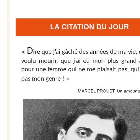
LA CITATION DU JOUR
D
« 
ire que j’ai gâché des années de ma vie, q
voulu mourir, que j’ai eu mon plus grand
pour une femme qui ne me plaisait pas, qui 
pas mon genre
!
»
MARCEL PROUST, 
Un amour 