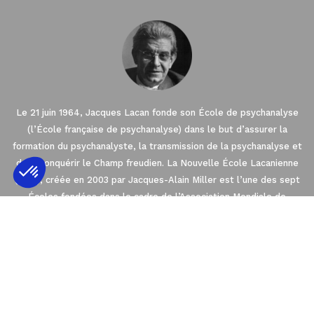
Le 21 juin 1964, Jacques Lacan fonde son École de psychanalyse
(l’École française de psychanalyse) dans le but d’assurer la
formation du psychanalyste, la transmission de la psychanalyse et
de reconquérir le Champ freudien. La Nouvelle École Lacanienne
(NLS), créée en 2003 par Jacques-Alain Miller est l’une des sept
Écoles fondées dans le cadre de l’Association Mondiale de
Axeptio consent
Plateforme de Gestion du Consentement : 
Psychanalyse (AMP). La NLS est membre de l’EuroFédération de
Psychanalyse (EFP) qui regroupe les quatre
Notre plateforme vous permet d'adapter et 
Écoles de psychanalyse en Europe orientées par l’enseignement
de Freud et de Lacan.
2021 © THE NEW LACANIAN SCHOOL