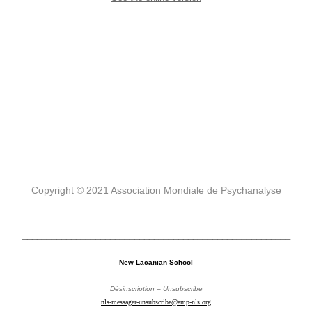
Copyright © 2021 Association Mondiale de Psychanalyse
_______________________________________________________
New Lacanian School
Désinscription – Unsubscribe
nls-messager-unsubscribe@amp-nls.org