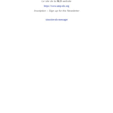
Le site de la
NLS
website
https://www.amp-nls.org
Inscription – Sign up
for the Newsletter
sinscrire-nls-messager