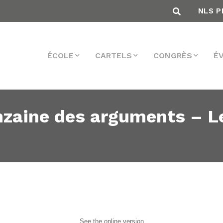
NLS P
ÉCOLE
CARTELS
CONGRÈS
É
nzaine des arguments – L
See the online version