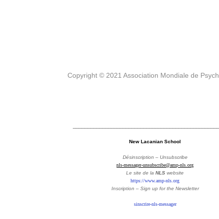
Copyright © 2021 Association Mondiale de Psyc
_________________________________________________
New Lacanian School
Désinscription – Unsubscribe
nls-messager-unsubscribe@amp-nls.org
Le site de la
NLS
website
https://www.amp-nls.org
Inscription – Sign up
for the Newsletter
sinscrire-nls-messager