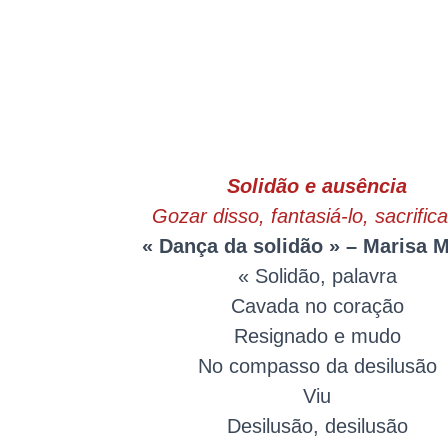
Solidão e ausência
Gozar disso, fantasiá-lo, sacrific
« Dança da solidão » – Marisa 
«
Solidão, palavra
Cavada no coração
Resignado e mudo
No compasso da desilusão
Viu
Desilusão, desilusão