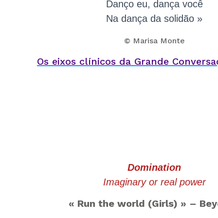
Danço eu, dança você
Na dança da solidão »
©
Marisa Monte
Os e
ixos clínicos da Grande Convers
Domination
Imaginary or real power
« Run the world (Girls) » – Be