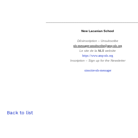
_________________________________________________
New Lacanian School
Désinscription – Unsubscribe
nls-messager-unsubscribe@amp-nls.org
Le site de la
NLS
website
https://www.amp-nls.org
Inscription – Sign up
for the Newsletter
sinscrire-nls-messager
Back to list