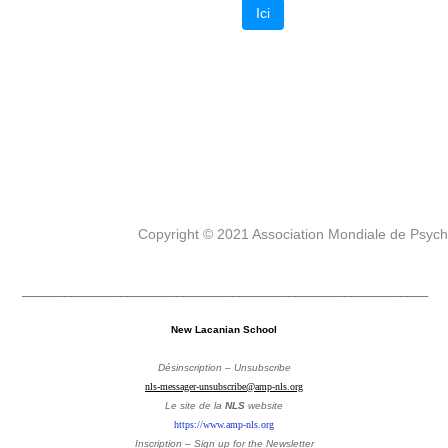
Ici
Copyright © 2021 Association Mondiale de Psyc
__________________________________________________________
New Lacanian School
Désinscription – Unsubscribe
nls-messager-unsubscribe@amp-nls.org
Le site de la
NLS
website
https://www.amp-nls.org
Inscription – Sign up
for the Newsletter