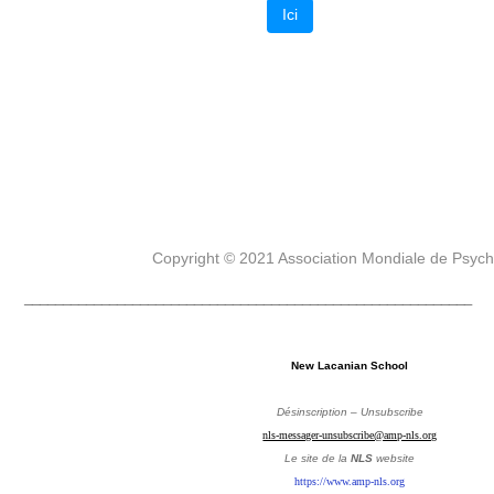
Ici
Copyright © 2021 Association Mondiale de Psyc
__________________________________________________________
New Lacanian School
Désinscription – Unsubscribe
nls-messager-unsubscribe@amp-nls.org
Le site de la
NLS
website
https://www.amp-nls.org