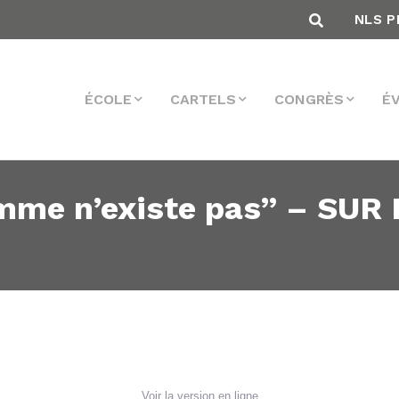
NLS P
ÉCOLE
CARTELS
CONGRÈS
É
mme n’existe pas” – SUR
Voir la version en ligne