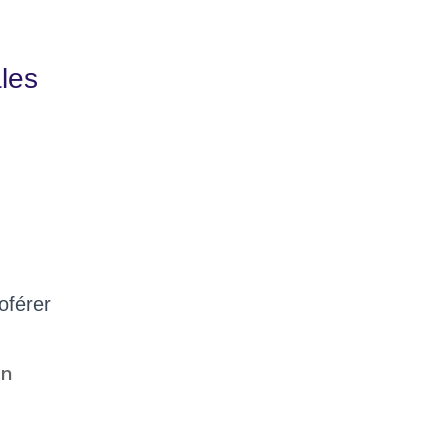
ales
oférer
on