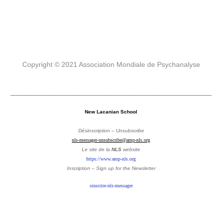
Copyright © 2021 Association Mondiale de Psychanalyse
__________________________________________________________
New Lacanian School
Désinscription – Unsubscribe
nls-messager-unsubscribe@amp-nls.org
Le site de la
NLS
website
https://www.amp-nls.org
Inscription – Sign up
for the Newsletter
sinscrire-nls-messager