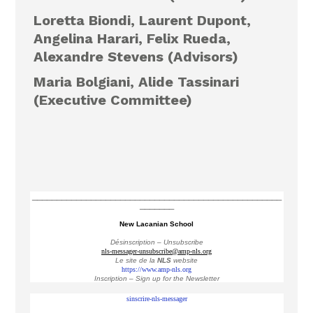
Loretta Biondi, Laurent Dupont,
Angelina Harari, Felix Rueda,
Alexandre Stevens (Advisors)
Maria Bolgiani, Alide Tassinari
(Executive Committee)
___________________________________________________
_______
New Lacanian School
Désinscription – Unsubscribe
nls-messager-unsubscribe@amp-nls.org
Le site de la
NLS
website
https://www.amp-nls.org
Inscription – Sign up
for the Newsletter
sinscrire-nls-messager