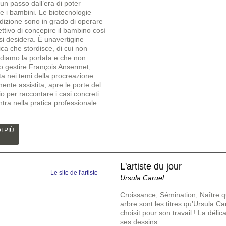
un passo dall’era di poter
re i bambini. Le biotecnologie
edizione sono in grado di operare
ettivo di concepire il bambino così
si desidera. È unavertigine
ca che stordisce, di cui non
iamo la portata e che non
 gestire.François Ansermet,
ta nei temi della procreazione
ente assistita, apre le porte del
o per raccontare i casi concreti
ntra nella pratica professionale…
I PIÙ
L'artiste du jour
Le site de l'artiste
Ursula Caruel
Croissance, Sémination, Naître q
arbre sont les titres qu’Ursula Ca
choisit pour son travail ! La déli
ses dessins…