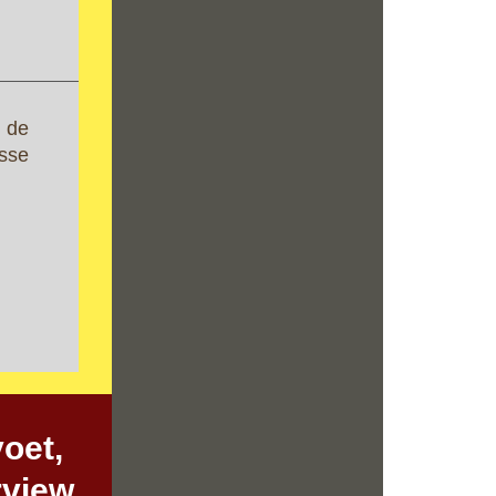
 de
sse
oet,
rview