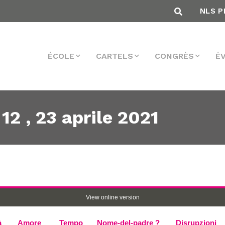
NLS P
ÉCOLE
CARTELS
CONGRÈS
É
12 , 23 aprile 2021
View online version
à
Amore
Tempo
Nome-del-padre ?
Disrupzioni