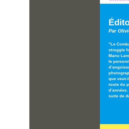
Édito
Par Olivi
"Le Combat
struggle f
Manu Larc
le person
d’angoisse
photograph
que veut-i
route du 
d’années. 
suite de 