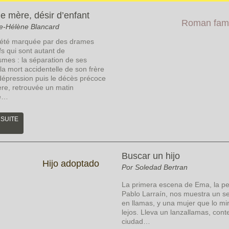
e mère, désir d’enfant
Roman fami
e-Hélène Blancard
 été marquée par des drames
fs qui sont autant de
smes : la séparation de ses
la mort accidentelle de son frère
 dépression puis le décès précoce
re, retrouvée un matin
e…
 SUITE
Buscar un hijo
Hijo adoptado
Por Soledad Bertran
La primera escena de Ema, la pe
Pablo Larraín, nos muestra un s
en llamas, y una mujer que lo mi
lejos. Lleva un lanzallamas, cont
ciudad…