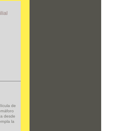
lial
lícula de
emáforo
ra desde
empla la