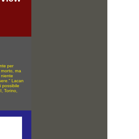
ante per
e morto, ma
 niente
essere.” Lacan
 possibile
II, Torino,