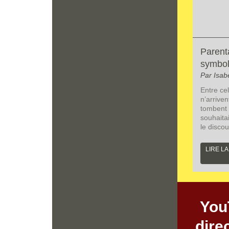
Parenta
symbol
Par Isab
Entre cel
n’arriven
tombent 
souhaitai
le disco
LIRE LA
You
dire