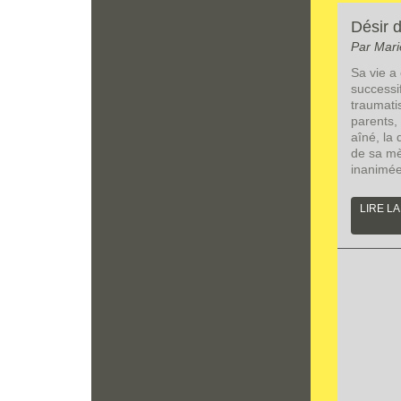
Désir d
Par Mari
Sa vie a
successi
traumati
parents, 
aîné, la
de sa mè
inanimé
LIRE LA