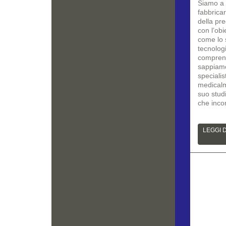
Siamo a 
fabbrica
della pr
con l’obi
come lo 
tecnologi
comprend
sappiamo
specialis
medicalm
suo studi
che inco
LEGGI D