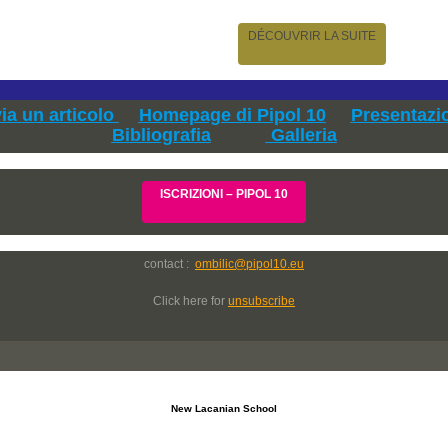
DÉCOUVRIR LA SUITE
via un articolo
Homepage di Pipol 10
Presentazi
Bibliografia
Galleria
ISCRIZIONI – PIPOL 10
contact :
ombilic@pipol10.eu
Click here for
unsubscribe
New Lacanian School