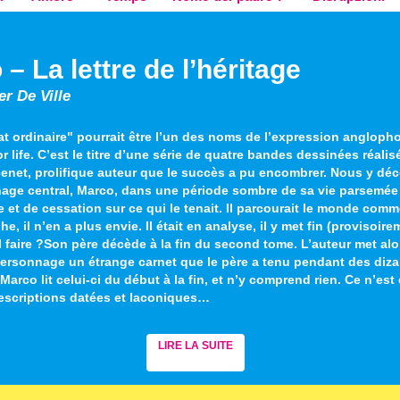
 – La lettre de l’héritage
er De Ville
 ordinaire" pourrait être l’un des noms de l’expression angloph
or life. C’est le titre d’une série de quatre bandes dessinées réalis
enet, prolifique auteur que le succès a pu encombrer. Nous y dé
nage central, Marco, dans une période sombre de sa vie parsemée
 et de cessation sur ce qui le tenait. Il parcourait le monde com
e, il n’en a plus envie. Il était en analyse, il y met fin (provisoire
l faire ?Son père décède à la fin du second tome. L’auteur met alo
personnage un étrange carnet que le père a tenu pendant des diza
Marco lit celui-ci du début à la fin, et n’y comprend rien. Ce n’est
descriptions datées et laconiques…
LIRE LA SUITE