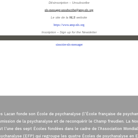
Désinscription – Unsubscribe
nls-messager-unsubscribe@amp-nls.org
Le site de la
NLS
website
https://www.amp-nls.org
Inscription – Sign up
for the Newsletter
sinscrire-nls-messager
es Lacan fonde son École de psychanalyse (l’École française de psychana
nsmission de la psychanalyse et de reconquérir le Champ freudien. La N
est l’une des sept Écoles fondées dans le cadre de l’Association Mond
sychanalyse (EFP) qui regroupe les quatre Écoles de psychanalyse en 