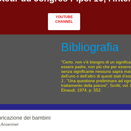
YOUTUBE
CHANNEL
Bibliografia
“Certo, non v’è bisogno di un signific
essere padre, non più che per esser
senza significante nessuno saprà mai
dell’uno o dell’altro di questi stati d’
J., “Una questione preliminare ad ogni
trattamento della psicosi”, Scritti, vol. 
Einaudi, 1974, p. 552.
bricazione dei bambini
 Ansermet