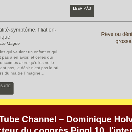
LEER MÁS
lité-symptôme, filiation-
Rêve ou déni
ique
grosse
elle Magne
les qui veulent un enfant et qui
t pas à en avoir, et celles qui
enceintes alors qu’elles ne le
ent pas, le désir n’est pas là où
urs du maître l’imagine…
 SUITE
Tube Channel – Dominique Holv
cteur du congrès Pipol 10, l'inte