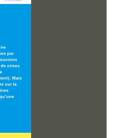
one
ées par
couvrons
 de crises
me
ment). Mais
rs sur la
ines
 qu’une