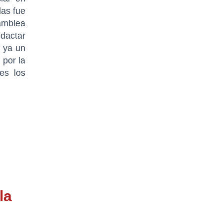
das fue
samblea
edactar
s ya un
 por la
es los
la