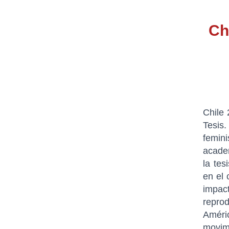
Ch
Chile 
Tesis
femin
academ
la tes
en el 
impac
repro
Améri
movim