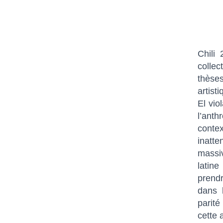
Chili
collec
thèse
artist
El vio
l’anth
contex
inatt
massi
latine
prendr
dans l
parit
cette 