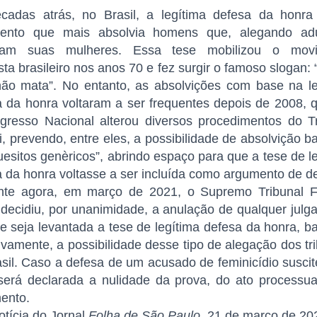
cadas atrás, no Brasil, a legítima defesa da honra
ento que mais absolvia homens que, alegando adul
am suas mulheres. Essa tese mobilizou o mov
sta brasileiro nos anos 70 e fez surgir o famoso slogan
ão mata”. No entanto, as absolvições com base na le
a da honra voltaram a ser frequentes depois de 2008, 
gresso Nacional alterou diversos procedimentos do Tr
i, prevendo, entre eles, a possibilidade de absolvição 
esitos genèricos”, abrindo espaço para que a tese de l
 da honra voltasse a ser incluída como argumento de d
te agora, em março de 2021, o Supremo Tribunal F
decidiu, por unanimidade, a anulação de qualquer jul
 seja levantada a tese de legítima defesa da honra, b
tivamente, a possibilidade desse tipo de alegação dos tr
sil. Caso a defesa de um acusado de feminicídio susci
 será declarada a nulidade da prova, do ato processua
ento.
otícia do Jornal
Folha de São Paulo
, 21 de março de 20