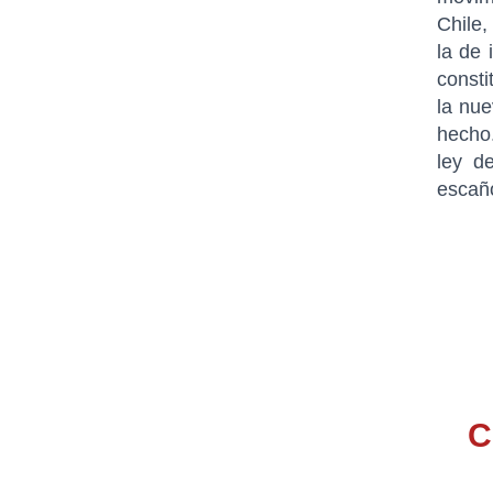
Chile,
la de 
consti
la nue
hecho.
ley d
escaño
C