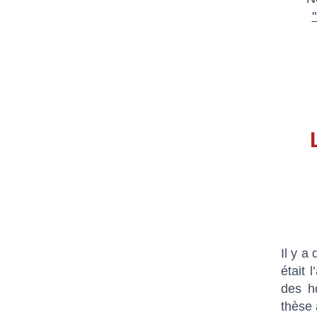
Il y a
était 
des h
thèse 