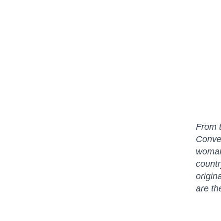
From t
Conve
woman 
count
origi
are th