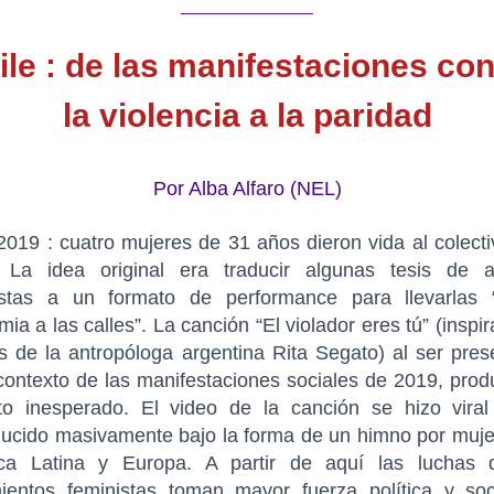
_______________
ile : de las manifestaciones con
la violencia a la paridad
Por Alba Alfaro (NEL)
2019 : cuatro mujeres de 31 años dieron vida al colect
. La idea original era traducir algunas tesis de a
istas a un formato de performance para llevarlas 
ia a las calles”. La canción “El violador eres tú” (inspi
is de la antropóloga argentina Rita Segato) al ser pre
contexto de las manifestaciones sociales de 2019, pro
to inesperado. El video de la canción se hizo viral
ducido masivamente bajo la forma de un himno por muje
ca Latina y Europa. A partir de aquí las luchas 
ientos feministas toman mayor fuerza política y soc