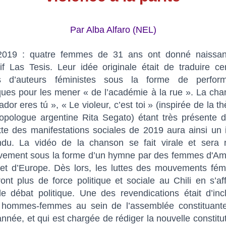
Par Alba Alfaro (NEL)
 2019 : quatre femmes de 31 ans ont donné naissa
tif Las Tesis. Leur idée originale était de traduire ce
s d’auteurs féministes sous la forme de perfor
iques pour les mener « de l’académie à la rue ». La ch
lador eres tú », « Le violeur, c’est toi » (inspirée de la t
ropologue argentine Rita Segato) étant très présente 
te des manifestations sociales de 2019 aura ainsi un
endu. La vidéo de la chanson se fait virale et sera r
vement sous la forme d’un hymne par des femmes d'Am
 et d’Europe. Dès lors, les luttes des mouvements fém
ont plus de force politique et sociale au Chili en s’af
e débat politique. Une des revendications était d’inc
é hommes-femmes au sein de l’assemblée constituante
année, et qui est chargée de rédiger la nouvelle constitu