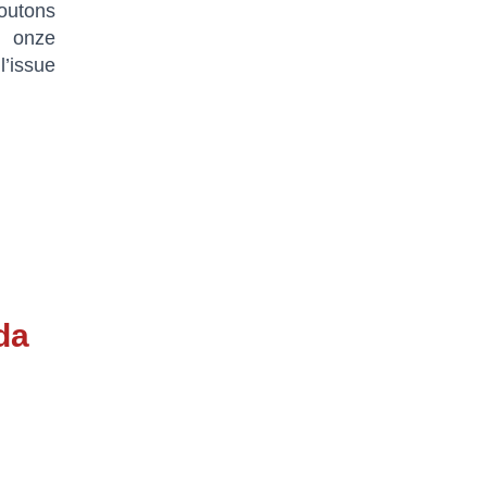
joutons
, onze
’issue
da