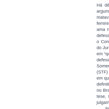
Há dé
argum
matav
femini
ama n
defes
o Con
do Jur
em “qu
defesa
Somen
(STF) 
em que
defini
no Bra
tese,
julgam
N