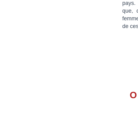
pays. 
que, 
femme
de ces
O