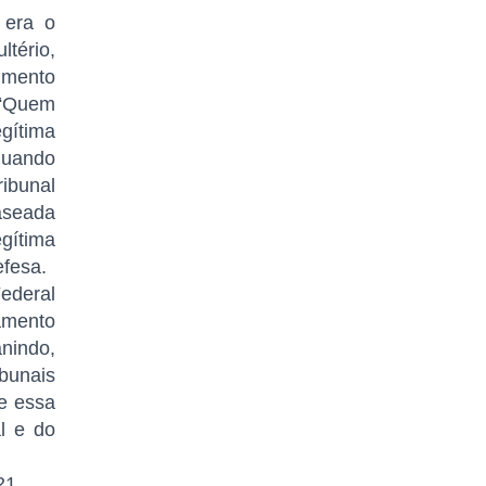
 era o
tério,
imento
: “Quem
gítima
quando
ibunal
baseada
egítima
efesa.
ederal
gamento
anindo,
ibunais
te essa
l e do
21