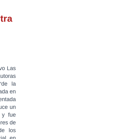
tra
ivo Las
utoras
“de la
rada en
sentada
duce un
 y fue
res de
de los
ial en