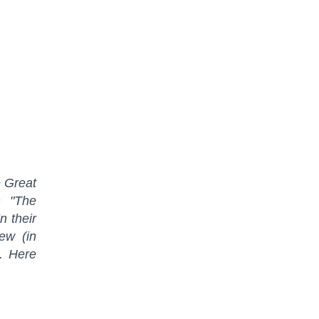
e Great
n "The
n their
ew (in
. Here