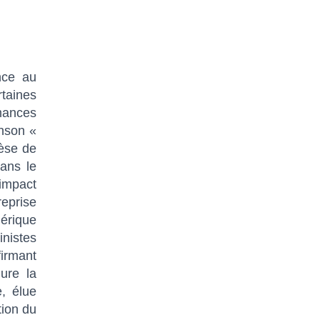
nce au
rtaines
mances
anson «
hèse de
dans le
 impact
eprise
érique
inistes
firmant
lure la
, élue
tion du