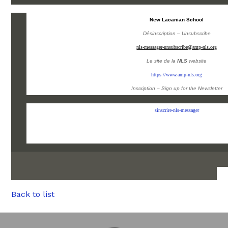
New Lacanian School
Désinscription – Unsubscribe
nls-messager-unsubscribe@amp-nls.org
Le site de la
NLS
website
https://www.amp-nls.org
Inscription – Sign up
for the Newsletter
sinscrire-nls-messager
Back to list