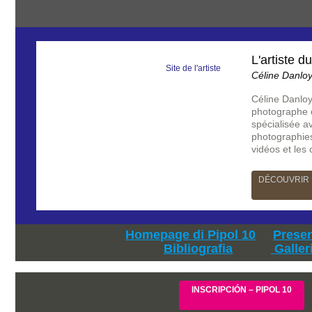
L'artiste du
Site de l'artiste
Céline Danlo
Céline Danloy
photographe e
spécialisée a
photographies
vidéos et les
DÉCOUVRIR 
Homepage di Pipol 10
Prese
Bibliografia
Galler
INSCRIPCIÓN – PIPOL 10