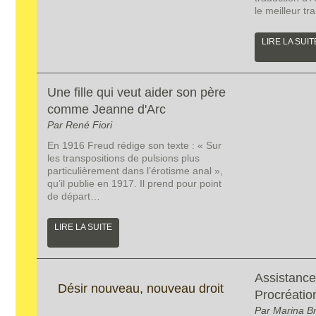
le meilleur t
LIRE LA SUIT
Une fille qui veut aider son père
comme Jeanne d'Arc
Par René Fiori
En 1916 Freud rédige son texte : « Sur
les transpositions de pulsions plus
particulièrement dans l’érotisme anal »,
qu’il publie en 1917. Il prend pour point
de départ…
LIRE LA SUITE
Assistance
Désir nouveau, nouveau droit
Procréatio
Par Marina B