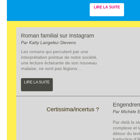
LIRE LA SUITE
Roman familial sur Instagram
Par Katty Langelez-Stevens
Les romans qui percutent par une
interprétation pointue de notre société,
une lecture éclairante de son nouveau
malaise, ne sont pas légions…
LIRE LA SUITE
Engendre
Certissima/incertus ?
Par Michèle 
Par-delà la s
complexe et 
détour du text
traduction d’