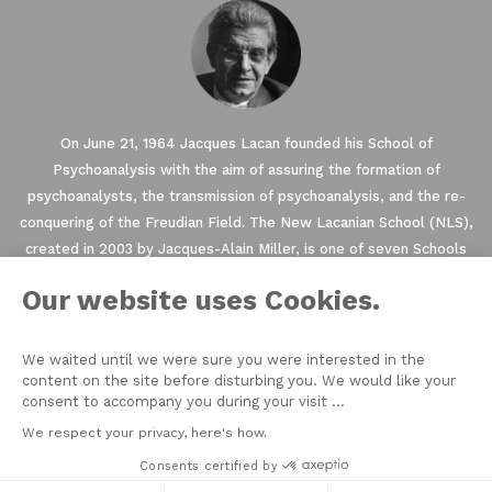
On June 21, 1964 Jacques Lacan founded his School of
Psychoanalysis with the aim of assuring the formation of
psychoanalysts, the transmission of psychoanalysis, and the re-
conquering of the Freudian Field. The New Lacanian School (NLS),
created in 2003 by Jacques-Alain Miller, is one of seven Schools
founded within the framework of the World Association of
Our website uses Cookies.
Psychoanalysis (WAP). The NLS is a member of the
EuroFederation of Psychoanalysis (EFP) that regroups the four
European Schools of psychoanalysis oriented by Freud and Lacan’s
We waited until we were sure you were interested in the
content on the site before disturbing you. We would like your
teachings.
consent to accompany you during your visit ...
We respect your privacy, here's how.
2021 © THE NEW LACANIAN SCHOOL
Consents certified by
NLS MESSAGER
PRIVACY
CONTACT