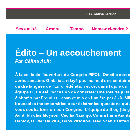
View online version
Sessualità
Amore
Tempo
Nome-del-padre ?
Édito – Un accouchement
Par Céline Aulit
À la veille de l'ouverture du Congrès PIPOL, Ombilic sort
après semaine, Ombilic a relayé pas moins d'une centaine
quatre langues de l'EuroFédération et ce, dans la joie qui
équipe ! Ça a été l'occasion de constater une fois de plus
élaborés par Freud et Lacan et mis en lumière par J.-A. Mi
boussoles incomparables pour éclairer les questions qui 
vous souhaitons un bon Congrès !L'équipe du Blog (de ga
Aulit, Nicolas Moyson, Cecilia Naranjo, Carina Faria Arant
Danloy, Olivier De Ville, Baby Vittorios Head Scan Painte