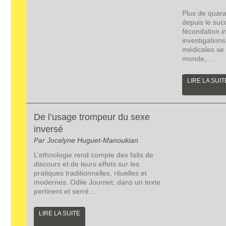
Plus de quar
depuis le suc
fécondation
i
investigations
médicales se 
monde,…
LIRE LA SUIT
De l’usage trompeur du sexe
inversé
Par Jocelyne Huguet-Manoukian
L’ethnologie rend compte des faits de
discours et de leurs effets sur les
pratiques traditionnelles, rituelles et
modernes. Odile Journet, dans un texte
pertinent et serré…
LIRE LA SUITE