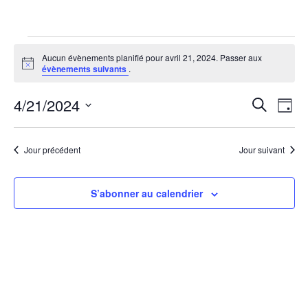
Évènements
Aucun évènements planifié pour avril 21, 2024. Passer aux
Notice
évènements suivants
.
for
4/21/2024
Rech
Na
Recherche
avril
Jour
Sélectionnez
de
et
21,
une
vu
Jour précédent
Jour suivant
date.
navi
2024
Év
de
S’abonner au calendrier
vues
Évèn