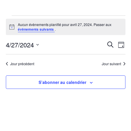
Évènements
Aucun évènements planifié pour avril 27, 2024. Passer aux
Notice
évènements suivants
.
for
4/27/2024
Rech
Na
Recherche
avril
Jour
Sélectionnez
de
et
27,
une
vu
Jour précédent
Jour suivant
date.
navi
2024
Év
de
S’abonner au calendrier
vues
Évèn