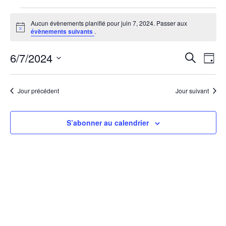
Évènements
Aucun évènements planifié pour juin 7, 2024. Passer aux
Notice
évènements suivants
.
for
6/7/2024
Rech
Na
Recherche
juin
Jour
Sélectionnez
de
et
7,
une
vu
Jour précédent
Jour suivant
date.
navi
2024
Év
de
S’abonner au calendrier
vues
Évèn