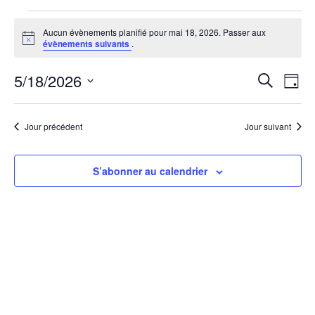
Évènements
Aucun évènements planifié pour mai 18, 2026. Passer aux
Notice
évènements suivants
.
for
5/18/2026
Rech
Na
Recherche
mai
Jour
Sélectionnez
de
et
18,
une
vu
Jour précédent
Jour suivant
date.
navi
2026
Év
de
S’abonner au calendrier
vues
Évèn