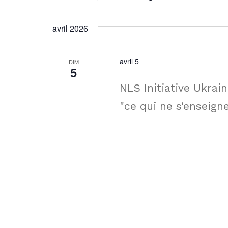
de
par
Sélectionnez
mot-
une
vues
avril 2026
clé.
date.
Évènements
avril 5
DIM
5
NLS Initiative Ukrain
"ce qui ne s’enseign