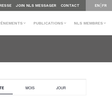
RESSE
JOIN NLS MESSAGER
CONTACT
EN
FR
VÉNEMENTS
PUBLICATIONS
NLS MEMBRES
Navigation
STE
MOIS
JOUR
de
vues
Évènement