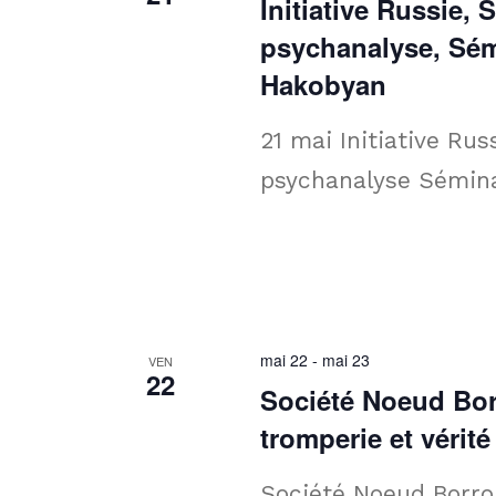
Initiative Russie,
psychanalyse, Sémi
Hakobyan
21 mai Initiative Ru
psychanalyse Sémina
mai 22
-
mai 23
VEN
22
Société Noeud Bor
tromperie et véri
Société Noeud Borro