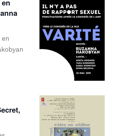
 en
zanna
 en
Hakobyan
ecret,
es