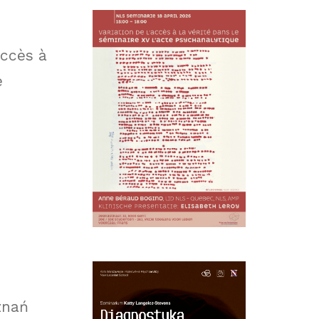
accès à
e
znań