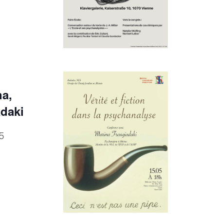
na,
adaki
5