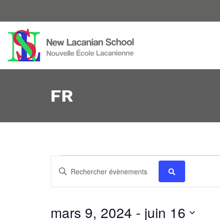
FR
Évènements
Recherche
Saisir
mot-
et
clé.
navigation
Rechercher
mars 9, 2024
 - 
juin 16
Aujourd’hui
Évènements