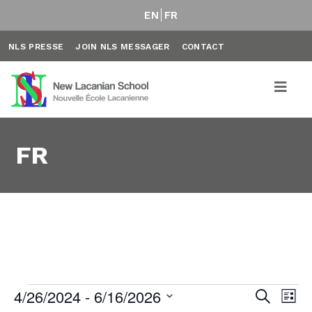
EN
FR
NLS PRESSE
JOIN NLS MESSAGER
CONTACT
FR
Évènements
4/26/2024
 - 
6/16/2026
Rech
Na
Recherche
Liste