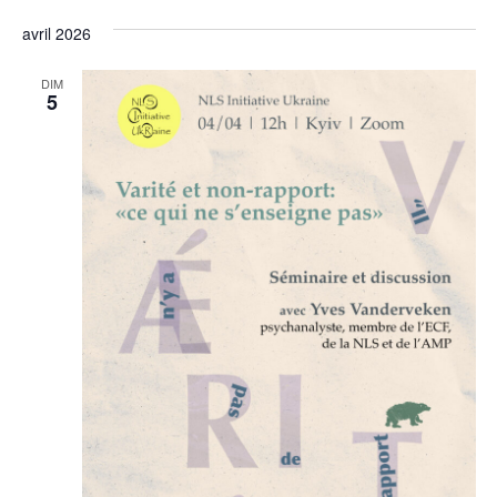
Sélectionnez
de
et
une
avril 2026
vu
date.
navi
Év
DIM
5
de
vues
Évèn