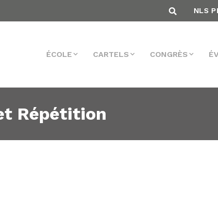
NLS P
ÉCOLE
CARTELS
CONGRÈS
É
et Répétition