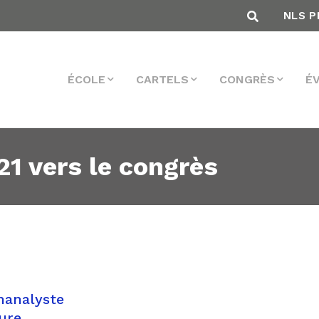
NLS P
ÉCOLE
CARTELS
CONGRÈS
É
1 vers le congrès
hanalyste
ure