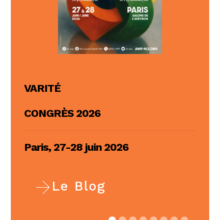
QUESTION D’ÉCOLE / QUESTION
OF THE SCHOOL
VARITÉ
CONGRÈS 2026
Le sujet supposé savoir dans le
contrôle / The Subject Supposed
Paris, 27-28 juin 2026
to Know in Supervision
Visioconférence /
Le Blog
Videoconference