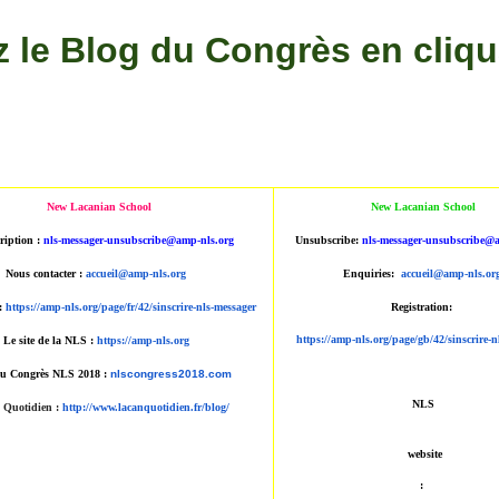
ez le Blog du Congrès en cliq
New Lacanian School
New Lacanian School
ription :
nls-messager-unsubscribe@amp
-nls.org
Unsubscribe:
nls-messager-unsu
bscribe@a
Nous contacter :
accueil@amp-nls.org
Enquiries:
accueil@amp-nls.or
 :
https://amp-nls.org/page/
fr/42/sinscrire-nls-messager
Registration:
https://amp-nls.org/page/g
b/42/sinscrire-n
Le site de la NLS :
https://amp-nls.org
du Congrès NLS 2018 :
nlscongress2018.com
NLS
 Quotidien
:
http://www.lacanqu
otidien.fr/blog/
​ website​
: