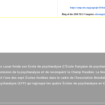
https://amp-nls.org/page/g
b/43/ho
Blog of the 2018 NLS Congress:
nlscongre
es Lacan fonde son École de psychanalyse (l’École française de psychana
nsmission de la psychanalyse et de reconquérir le Champ freudien. La N
est l’une des sept Écoles fondées dans le cadre de l’Association Mond
sychanalyse (EFP) qui regroupe les quatre Écoles de psychanalyse en 