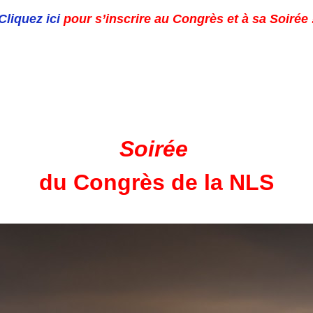
Cliquez ici
pour s’inscrire au Congrès et à sa Soirée 
Soirée
du Congrès de la NLS