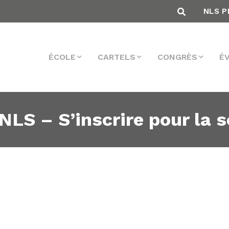
NLS P
ÉCOLE
CARTELS
CONGRÈS
É
NLS – S’inscrire pour la s