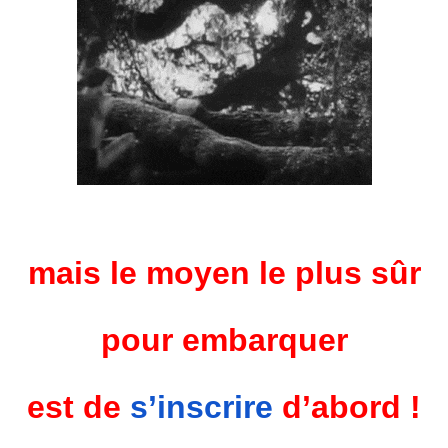
mais le moyen le plus sûr
pour embarquer
est de
s’inscrire
d’abord !