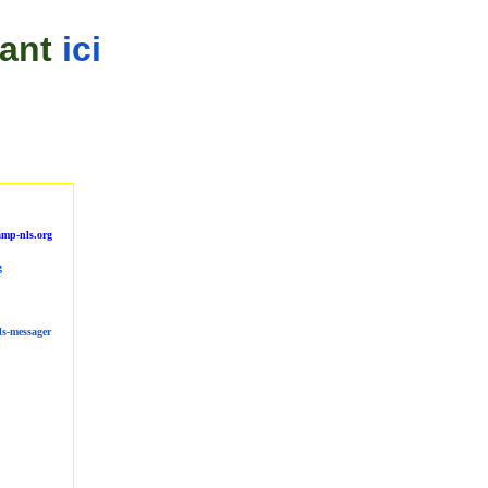
uant
ici
mp-nls.org
g
ls-messager