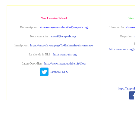
New Lacanian School
New 
Désinscription :
nls-messager-unsubscribe@amp-nls.org
Unsubscribe:
nls-me
Nous contacter :
accueil@amp-nls.org
Enquiries:
R
Inscription :
https://amp-nls.org/page/fr/42/sinscrire-nls-messager
https://amp-nls.org/p
Le site de la NLS :
https://amp-nls.org
Lacan Quotidien
:
http://www.lacanquotidien.fr/blog/
Facebook NLS
https://amp-n