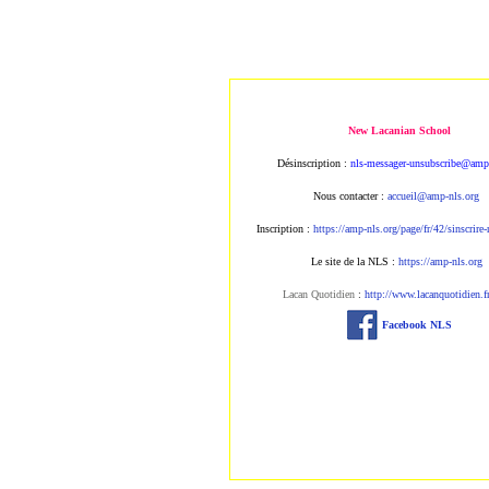
New Lacanian School
Désinscription :
nls-messager-unsubscribe@amp
Nous contacter :
accueil@amp-nls.org
Inscription :
https://amp-nls.org/page/fr/42/sinscrire
Le site de la NLS :
https://amp-nls.org
Lacan Quotidien
:
http://www.lacanquotidien.f
Facebook NLS