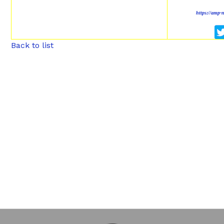
https://amp-
Back to list