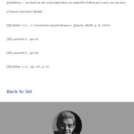
problème, – ce dont le dit schizophrène se spécifie d’être pris sans le secours
d’aucun discours établi.
Miller J-A, , « L’invention psychotique »,
Quarto, 80/81,
p. 9
,
2004.
[12]
Laurent E.,
op.cit.
[13]
Laurent E.,
op.cit.
[14]
Miller J.-A.,
op. cit.
, p. 13.
[15]
Back to list