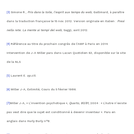
Simone R.,
Pris dans la toile, l’esprit aux temps du web
, Gallimard, à paraître
[3]
dans la traduction française le 15 nov. 2012. Version originale en italien :
Presi
nella rete. La mente ai tempi del web
, Saggi, avril 2012.
Référence au titre du prochain congrès de l’AMP à Paris en 2014.
[4]
Intervention de J-A Miller paru dans Lacan Quotidien 63, disponible sur le site
de la NLS
Laurent E.
op.cit.
[5]
Miller J-A, Extimité, Cours du 5 février 1986.
[6]
Miller J-A, « L’invention psychotique »,
Quarto, 80/81,
2004 : « L’Autre n’existe
[7]
pas veut dire que le sujet est conditionné à devenir inventeur ». Paru en
anglais dans Hurly Burly n°8.