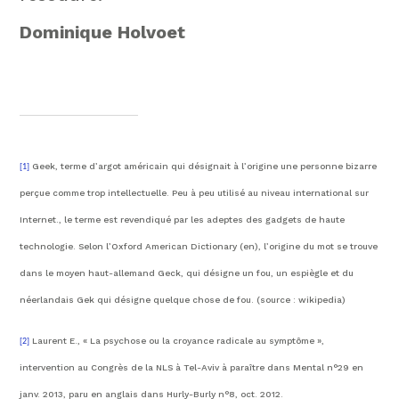
Dominique Holvoet
Geek, terme d’argot américain qui désignait à l’origine une personne bizarre
[1]
perçue comme trop intellectuelle. Peu à peu utilisé au niveau international sur
Internet., le terme est revendiqué par les adeptes des gadgets de haute
technologie. Selon l’Oxford American Dictionary (en), l’origine du mot se trouve
dans le moyen haut-allemand Geck, qui désigne un fou, un espiègle et du
néerlandais Gek qui désigne quelque chose de fou. (source : wikipedia)
Laurent E., « La psychose ou la croyance radicale au symptôme »,
[2]
intervention au Congrès de la NLS à Tel-Aviv à paraître dans Mental n°29 en
janv. 2013, paru en anglais dans Hurly-Burly n°8, oct. 2012.