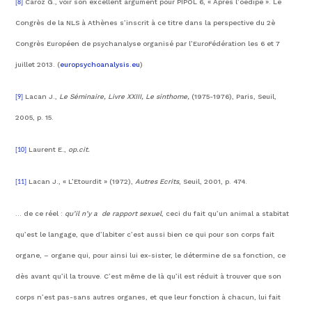
Caroz G., voir son excellent argument pour PIPOL 6, « Après l’oedipe ». Le
[8]
Congrès de la NLS à Athènes s’inscrit à ce titre dans la perspective du 2è
Congrès Européen de psychanalyse organisé par l’EuroFédération les 6 et 7
juillet 2013. (
europsychoanalysis.eu
)
Lacan J.,
Le Séminaire, Livre XXIII, Le sinthome,
(1975-1976), Paris, Seuil,
[9]
2005, p. 15.
Laurent E.,
op.cit.
[10]
Lacan J., « L’Etourdit » (1972),
Autres Ecrits
, Seuil, 2001, p. 474.
[11]
… de ce réel :
qu’il n’y a de rapport sexuel
, ceci du fait qu’un animal a stabitat
qu’est le langage, que d’labiter c’est aussi bien ce qui pour son corps fait
organe, – organe qui, pour ainsi lui ex-sister, le détermine de sa fonction, ce
dès avant qu’il la trouve. C’est même de là qu’il est réduit à trouver que son
corps n’est pas-sans autres organes, et que leur fonction à chacun, lui fait