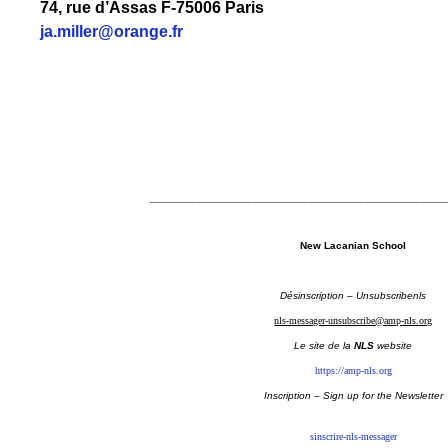
74, rue d’Assas F-75006 Paris
ja.miller@orange.fr
__________________________________________
New Lacanian School
Désinscription – Unsubscribenls
nls-messager-unsubscribe@amp-nls.org
Le site de la
NLS
website
https://amp-nls.org
Inscription – Sign up
for the Newsletter
sinscrire-nls-messager