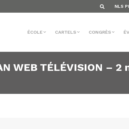
NLS P
ÉCOLE
CARTELS
CONGRÈS
É
 WEB TÉLÉVISION – 2 nou