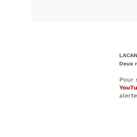
LACAN
Deux n
Pour 
YouTu
alert