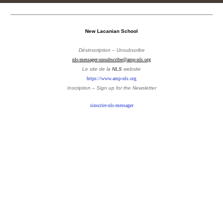
__________________________________________________________
New Lacanian School
Désinscription – Unsubscribe
nls-messager-unsubscribe@amp-nls.org
Le site de la
NLS
website
https://www.amp-nls.org
Inscription – Sign up
for the Newsletter
sinscrire-nls-messager