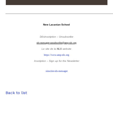
_______________________________________________
New Lacanian School
Désinscription – Unsubscribe
nls-messager-unsubscribe@amp-nls.org
Le site de la
NLS
website
https://www.amp-nls.org
Inscription – Sign up
for the Newsletter
sinscrire-nls-messager
Back to list