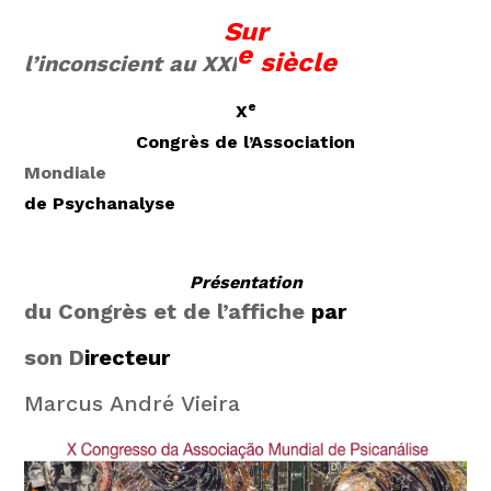
Sur
e
siècle
l’inconscient au XXI
e
X
Congrès de
l’Association
Mondiale
de Psych
a
nalyse
Présentation
du Congrès et de l’affiche
par
son D
irecteur
Marcus André Vieira