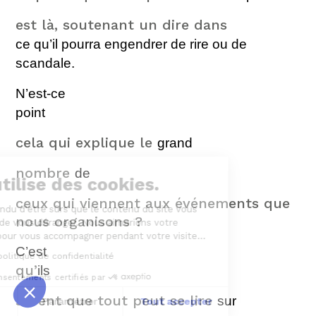
est là, soutenant un dire dans
ce qu’il pourra engendrer de rire ou de
scandale.
N’est-ce
point
cela qui explique le
grand
nombre
de
Ce site utilise des cookies.
ceux qui viennent aux événements que
Nous avons attendu d'être sûrs que le contenu du site vous
nous organisons ?
intéresse avant de vous déranger. Nous aimerions votre
consentement pour vous accompagner pendant votre visite...
C’est
Consulter notre politique de confidentialité
qu’
ils
Consentements certifiés par
savent que tout peut se lire
sur
Fermer
Paramétrer
Tout accepter