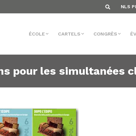
NLS P
ÉCOLE
CARTELS
CONGRÈS
É
ns pour les simultanées c