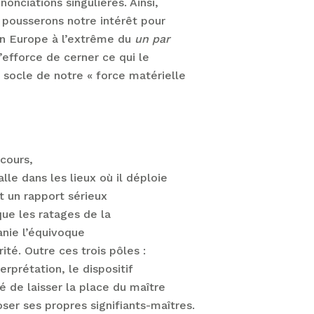
nonciations singulières. Ainsi,
 pousserons notre intérêt pour
 en Europe à l’extrême du
un par
s’efforce de cerner ce qui le
 socle de notre « force matérielle
scours,
alle dans les lieux où il déploie
it un rapport sérieux
que les ratages de la
anie l’équivoque
ité. Outre ces trois pôles :
terprétation, le dispositif
té de laisser la place du maître
oser ses propres signifiants-maîtres.