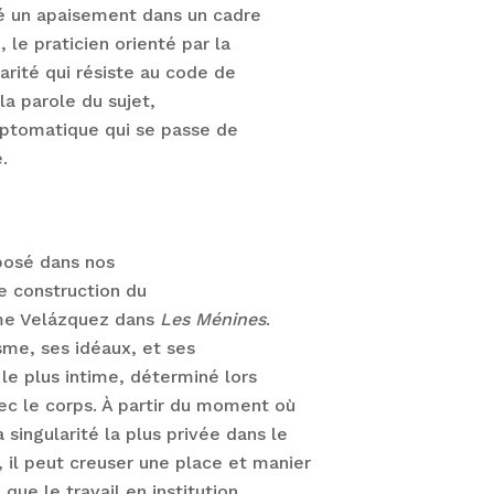
uvé un apaisement dans un cadre
 le praticien orienté par la
arité qui résiste au code de
a parole du sujet,
ymptomatique qui se passe de
.
posé dans nos
ne construction du
omme Velázquez dans
Les Ménines
.
asme, ses idéaux, et ses
 le plus intime, déterminé lors
vec le corps. À partir du moment où
singularité la plus privée dans le
 il peut creuser une place et manier
e que le travail en institution