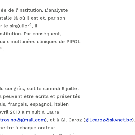
e de l’institution. L’analyste
talle là où il est et, par son
4
r le singulier
, il
nstitution. Par conséquent,
 aux simultanées cliniques de PIPOL
5
n
.
u congrès, soit le samedi 6 juillet
es peuvent être écrits et présentés
s, français, espagnol, italien
avril 2013 à minuit à Laura
trosino@gmail.com
), et à Gil Caroz (
gil.caroz@skynet.be
)
rmettre à chaque orateur