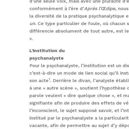
d’une seule voix, mais avec une pluralité d’é
conformément à l’ère d’
Après l’Œdipe
, nous
la diversité de la pratique psychanalytique
un
. Ce type particulier de foule, où chacun 
différencie absolument de tout autre, est le
».
L’institution du
psychanalyste
Pour le psychanalyste, l’institution est un di
c’est-à-dire un mode de lien social qu’il inst
1
son acte
. Derrière le divan, l’analyste établ
à une « autre scène », soutient l’hypothèse 
parole veulent « dire quelque chose », et m
signifiante afin de produire des effets de vér
l’inconscient, le sujet supposé savoir, et l’in
institué par le psychanalyste a la particulari
vacante, afin de permettre au sujet d’y dép