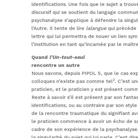
identifications. Une fois que le sujet a tro
discursif qui se soutient du langage commun,
psychanalyse s’applique à défendre la singul
l’Autre. Il tente de lire
lalangue
qui précède l
lettre qui lui permettra de nouer un lien s
l’institution en tant qu’incarnée par le maître
Quand
l’Un-tout-seul
rencontre un autre
Nous savons, depuis PIPOL 5, que le cas ex
2
colloques n’existe pas comme tel
. C’est u
praticien, et le praticien y est présent c
Reste à savoir s’il est présent par son fant
identifications, ou au contraire par son style
de la rencontre traumatique du signifiant a
le praticien commence à avoir un écho de sa 
cadre de son expérience de la psychanalyse,
la singularité du sujet qui lui parle. C’est dir