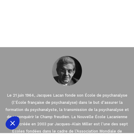
 des cookies.
ûrs que le contenu du site vous
anger. Nous aimerions votre
Le 21 juin 1964, Jacques Lacan fonde son École de psychanalyse
ompagner pendant votre visite...
(l’École française de psychanalyse) dans le but d’assurer la
confidentialité
formation du psychanalyste, la transmission de la psychanalyse et
de reconquérir le Champ freudien. La Nouvelle École Lacanienne
ertifiés par
(NLS), créée en 2003 par Jacques-Alain Miller est l’une des sept
Écoles fondées dans le cadre de l’Association Mondiale de