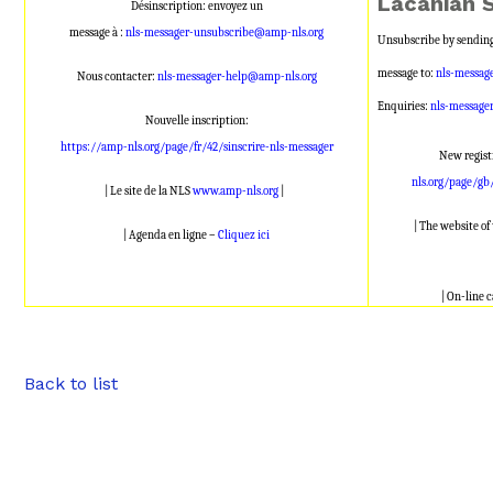
Lacanian 
Désinscription: envoyez un
message à :
nls-messager-unsubscribe@amp-nls.org
Unsubscribe by sending
message to:
nls-messag
Nous contacter:
nls-messager-help@amp-nls.org
Enquiries:
nls-message
Nouvelle inscription:
https://amp-nls.org/page/fr/42/sinscrire-nls-messager
New regist
nls.org/page/gb
| Le site de la NLS
www.amp-nls.org
|
| The website o
| Agenda en ligne –
Cliquez ici
| On-line 
Back to list