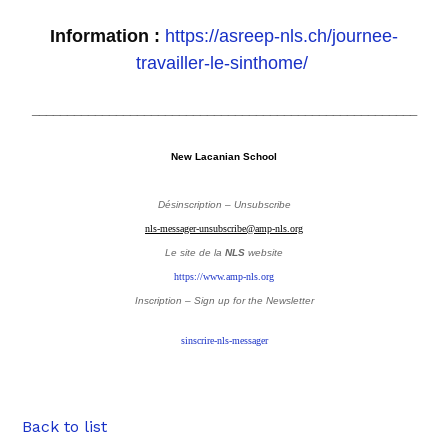
Information :
https://asreep-nls.ch/journee-
travailler-le-sinthome/
_______________________________________________________
New Lacanian School
Désinscription – Unsubscribe
nls-messager-unsubscribe@amp-nls.org
Le site de la
NLS
website
https://www.amp-nls.org
Inscription – Sign up
for the Newsletter
sinscrire-nls-messager
Back to list