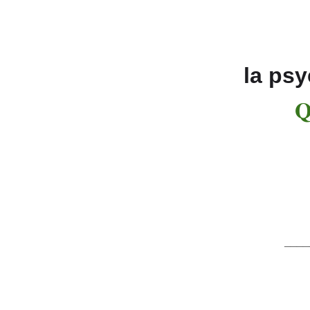
la psy
Qu
____