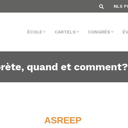
NLS P
ÉCOLE
CARTELS
CONGRÈS
É
prète, quand et comment?
ASREEP