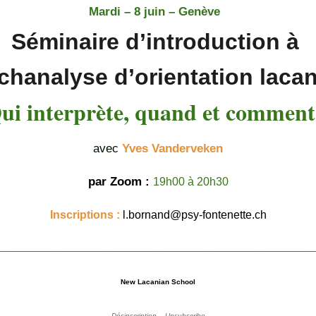
Mardi – 8 juin – Genève
Séminaire d’introduction à
chanalyse d’orientation laca
i interprète, quand et commen
avec
Yves Vanderveken
par Zoom :
19h00 à 20h30
Inscriptions :
l.bornand@psy-fontenette.ch
_________________________________________________
New Lacanian School
Désinscription – Unsubscribe