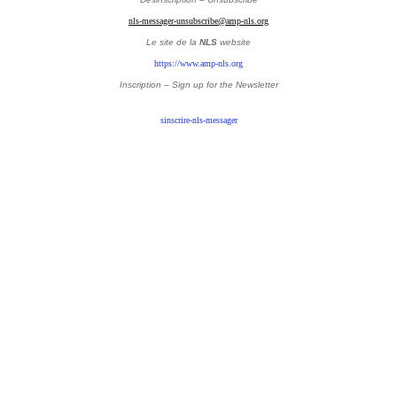
nls-messager-unsubscribe@amp-nls.org
Le site de la
NLS
website
https://www.amp-nls.org
Inscription – Sign up
for the Newsletter
sinscrire-nls-messager