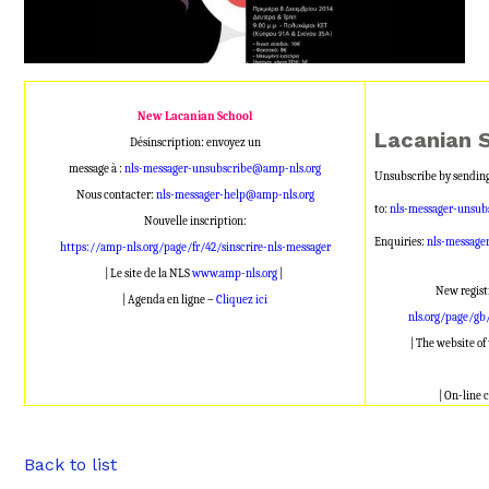
New Lacanian School
Lacanian 
Désinscription: envoyez un
message à :
nls-messager-unsubscribe@amp-nls.org
Unsubscribe by sending
Nous contacter:
nls-messager-help@amp-nls.org
to:
nls-messager-unsub
Nouvelle inscription:
Enquiries:
nls-message
https://amp-nls.org/page/fr/42/sinscrire-nls-messager
| Le site de la NLS
www.amp-nls.org
|
New regist
| Agenda en ligne –
Cliquez ici
nls.org/page/gb
| The website o
| On-line 
Back to list