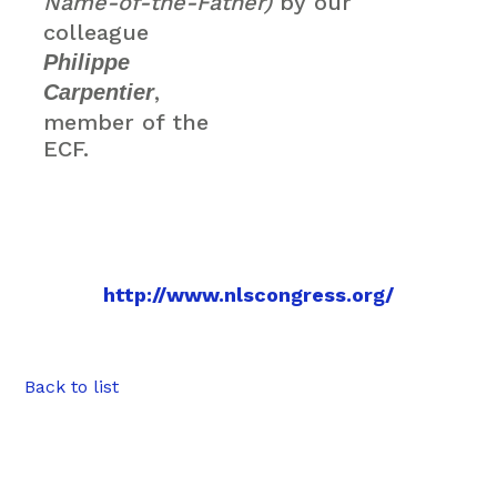
Name-of-the-Father)
by our
colleague
Philippe
,
Carpentier
member of
the
ECF.
http://www.nlscongress.org/
Back to list