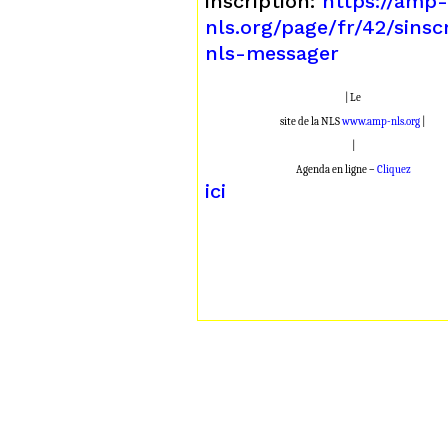
inscription:
https://amp
nls.org/page/fr/42/sinsc
nls-messager
| Le
site de la NLS
www.amp-nls.org
|
|
Agenda en ligne –
Cliquez
ici