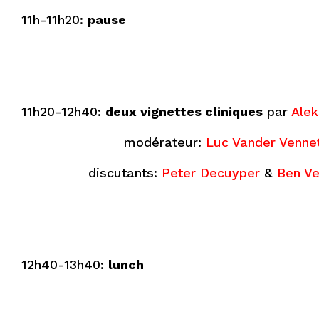
11h-11h20:
pause
11h20-12h40:
deux vignettes cliniques
par
Alek
modérateur:
Luc Vander Venn
discutants:
Peter Decuyper
&
Ben Ve
12h40-13h40:
lunch