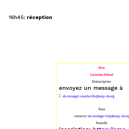
16h45:
réception
New
Lacanian School
Désinscription:
envoyez un message à
:
nls-messager-unsubscribe@amp-nls.org
Nous
contacter:
nls-messager-help@amp-nls.or
Nouvelle