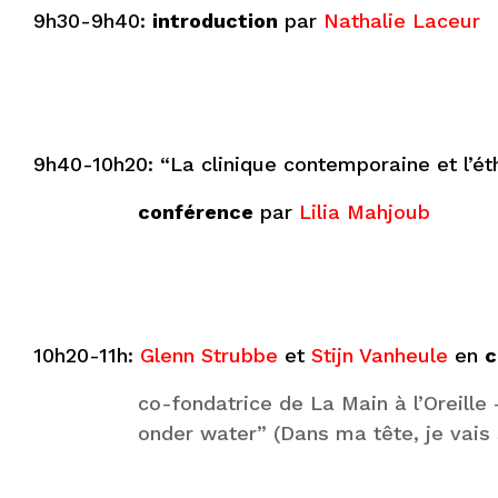
9h30-9h40:
introduction
par
Nathalie Laceur
9h40-10h20: “La clinique contemporaine et l’ét
conférence
par
Lilia Mahjoub
10h20-11h:
Glenn Strubbe
et
Stijn Vanheule
en
c
co-fondatrice de La Main à l’Oreille 
onder water” (Dans ma tête, je vais 