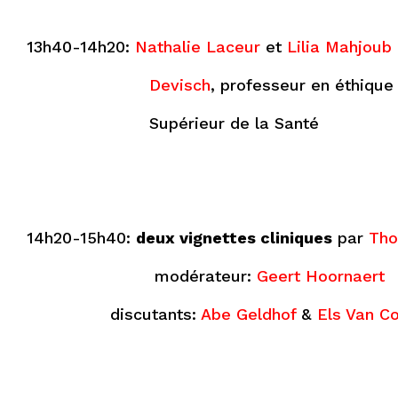
13h40-14h20:
Nathalie Laceur
et
Lilia Mahjoub
Devisch
, professeur en éthiqu
Supérieur de la Santé
14h20-15h40:
deux vignettes cliniques
par
Tho
modérateur:
Geert Hoornaert
discutants:
Abe Geldhof
&
Els Van C