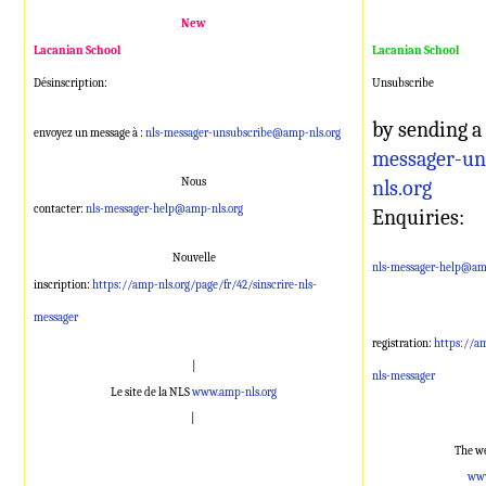
New
Lacanian School
Lacanian School
Désinscription:
Unsubscribe
by sending a
envoyez un message à :
nls-messager-unsubscribe@amp-nls.org
messager-u
Nous
nls.org
contacter:
nls-messager-help@amp-nls.org
Enquiries:
Nouvelle
nls-messager-help@amp
inscription:
https://amp-nls.org/page/fr/42/sinscrire-nls-
messager
registration:
https://am
|
nls-messager
Le site de la NLS
www.amp-nls.org
|
The we
www