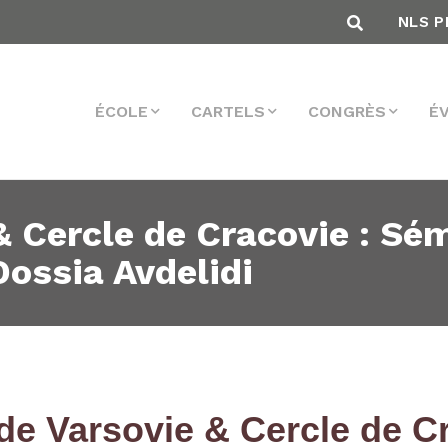
NLS P
ÉCOLE
CARTELS
CONGRÈS
É
& Cercle de Cracovie : S
Dossia Avdelidi
de Varsovie & Cercle de 