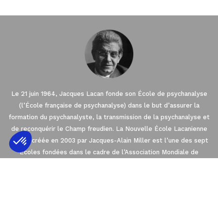
Le 21 juin 1964, Jacques Lacan fonde son École de psychanalyse
(l’École française de psychanalyse) dans le but d’assurer la
formation du psychanalyste, la transmission de la psychanalyse et
de reconquérir le Champ freudien. La Nouvelle École Lacanienne
(NLS), créée en 2003 par Jacques-Alain Miller est l’une des sept
Écoles fondées dans le cadre de l’Association Mondiale de
Axeptio consent
Psychanalyse (AMP). La NLS est membre de l’EuroFédération de
Plateforme de Gestion du Consentement : 
Psychanalyse (EFP) qui regroupe les quatre
Écoles de psychanalyse en Europe orientées par l’enseignement
Notre plateforme vous permet d'adapter et 
de Freud et de Lacan.