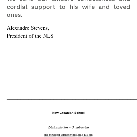
cordial support to his wife and loved
ones.
Alexandre Stevens,
President of the NLS
_______________________________________________
New Lacanian School
Désinscription – Unsubscribe
nls-messager-unsubscribe@amp-nls.org