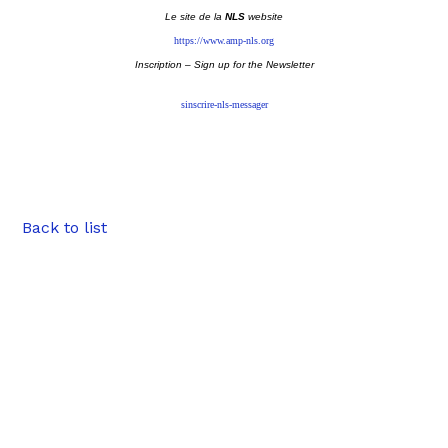
Le site de la
NLS
website
https://www.amp-nls.org
Inscription – Sign up
for the Newsletter
sinscrire-nls-messager
Back to list