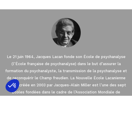
Le 21 juin 1964, Jacques Lacan fonde son École de psychanalyse
(l’École française de psychanalyse) dans le but d’assurer la
formation du psychanalyste, la transmission de la psychanalyse et
de reconquérir le Champ freudien. La Nouvelle École Lacanienne
(NLS), créée en 2003 par Jacques-Alain Miller est l’une des sept
Écoles fondées dans le cadre de l’Association Mondiale de
Axeptio consent
Psychanalyse (AMP). La NLS est membre de l’EuroFédération de
Plateforme de Gestion du Consentement : 
Psychanalyse (EFP) qui regroupe les quatre
Écoles de psychanalyse en Europe orientées par l’enseignement
Notre plateforme vous permet d'adapter et 
de Freud et de Lacan.