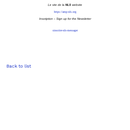
Le site de la
NLS
website
https://amp-nls.org
Inscription – Sign up
for the Newsletter
sinscrire-nls-messager
Back to list