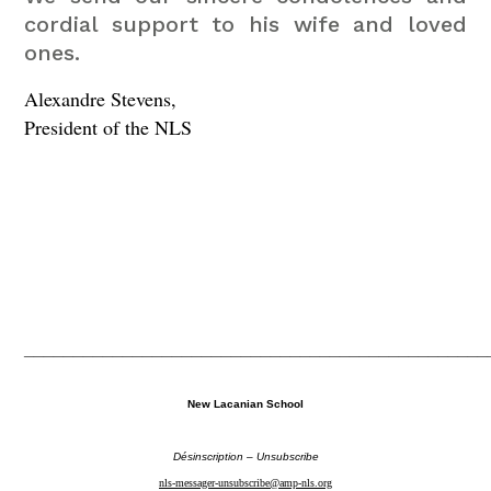
cordial support to his wife and loved
ones.
Alexandre Stevens,
President of the NLS
_______________________________________________
New Lacanian School
Désinscription – Unsubscribe
nls-messager-unsubscribe@amp-nls.org