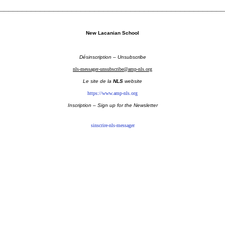
_________________________________________________
New Lacanian School
Désinscription – Unsubscribe
nls-messager-unsubscribe@amp-nls.org
Le site de la
NLS
website
https://www.amp-nls.org
Inscription – Sign up
for the Newsletter
sinscrire-nls-messager