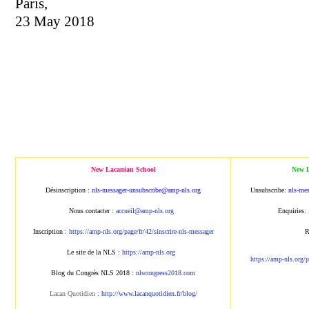
Paris,
23 May 2018
New Lacanian School
New L
Désinscription :
nls-messager-unsubscribe@amp
-nls.org
Unsubscribe:
nls-me
Nous contacter :
accueil@amp-nls.org
Enquiries:
Inscription :
https://amp-nls.org/page/
fr/42/sinscrire-nls-messager
R
Le site de la NLS :
https://amp-nls.org
https://amp-nls.org/
Blog du Congrès NLS 2018 :
nlscongress2018.com
Lacan Quotidien
:
http://www.lacanqu
otidien.fr/blog/