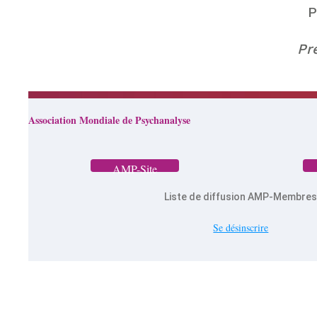
P
Pr
Association Mondiale de Psychanalyse
AMP-Site
Liste de diffusion AMP-Membre
Se désinscrire